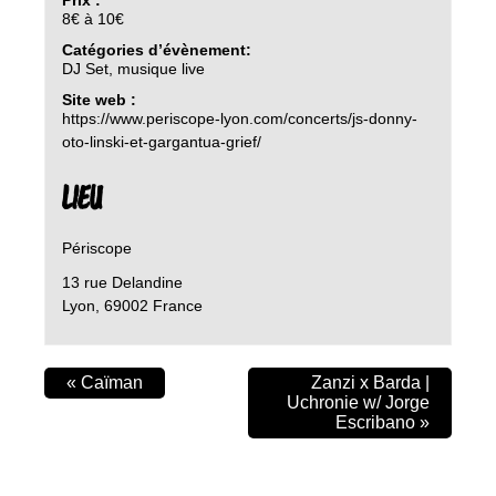
8€ à 10€
Catégories d’évènement:
DJ Set
,
musique live
Site web :
https://www.periscope-lyon.com/concerts/js-donny-
oto-linski-et-gargantua-grief/
LIEU
Périscope
13 rue Delandine
Lyon
,
69002
France
«
Caïman
Zanzi x Barda |
Uchronie w/ Jorge
Escribano
»