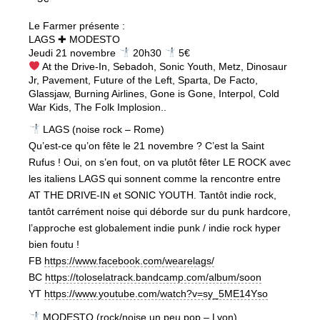
Le Farmer présente :
LAGS ✚ MODESTO
Jeudi 21 novembre
20h30
5€
At the Drive-In, Sebadoh, Sonic Youth, Metz, Dinosaur
Jr, Pavement, Future of the Left, Sparta, De Facto,
Glassjaw, Burning Airlines, Gone is Gone, Interpol, Cold
War Kids, The Folk Implosion..
LAGS (noise rock – Rome)
Qu’est-ce qu’on fête le 21 novembre ? C’est la Saint
Rufus ! Oui, on s’en fout, on va plutôt fêter LE ROCK avec
les italiens LAGS qui sonnent comme la rencontre entre
AT THE DRIVE-IN et SONIC YOUTH. Tantôt indie rock,
tantôt carrément noise qui déborde sur du punk hardcore,
l’approche est globalement indie punk / indie rock hyper
bien foutu !
FB
https://www.facebook.com/wearelags/
BC
https://toloselatrack.bandcamp.com/album/soon
YT
https://www.youtube.com/watch?v=sy_5ME14Yso
MODESTO (rock/noise un peu pop – Lyon)