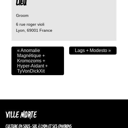
LIEU
Groom
6 rue roger violi
Lyon
,
69001
France
«
Anomalie
Lags + Modesto
»
Magnétique +
Kromozoms +
Hyper-Aidant +
TyVonDickXit
VILLE MORTE
CULTURE EN SOUS-SOL À LYON ET SES ENVIRONS