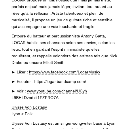
LOGAR propose un folk nostalgique mais jamais triste,
parfois enjoué mais jamais léger, invitant tout autant au
rêve qu’à la réflexion. Artiste talentueux et plein de
musicalité, il propose un jeu de guitare riche et sensible
qui accompagne une voix touchante et fragile.
Entouré du batteur et percussionniste Antony Gatta,
LOGAR habille ses chansons selon ses envies, selon les
lieux, tout en gardant l’esprit minimaliste qu’elles
requièrent, et rappelle volontiers des artistes tels que Nick
Drake ou encore Ellio
tt Smith.
► Liker :
https://www.facebook.com/Log
arMusic/
► Ecouter :
https://logar.bandcamp.com/
► Voir :
www.youtube.com/channel/UCyh
L9BHLDzodxit1FZFRO7A
Ulysse Von Ecstasy
Lyon > Folk
Ulysse Von Ecstasy est un singer-songwriter basé à Lyon.