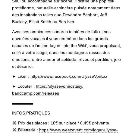
Seul ou accompagné sur scène, il distille une pop folk
protéiforme, naturelle et sincère puisée notamment dans
des inspirations telles que Devendra Banhart, Jeff
Buckley, Elliott Smith ou Bon Iver.
Avec ses ambiances sonores teintées de folk et ses
envolées vocales il vous emmène dans les grands
espaces de l’intime façon ‘Into the Wild’, vous propulsant,
collé à votre siège, dans les montagnes russes des
émotions, entre amour et solitude, rêves et perdition, joie
et désarroi.
► Liker :
https://www.facebook.com/Uly
sseVonEc/
► Ecouter :
https://ulyssevonecstasy.
bandcamp.com/releases
▬▬▬▬▬
INFOS PRATIQUES
Prix des places : 10€ sur place / 6,49€ prévente
Billetterie :
https://www.weezevent.com/lo
gar-ulysse-