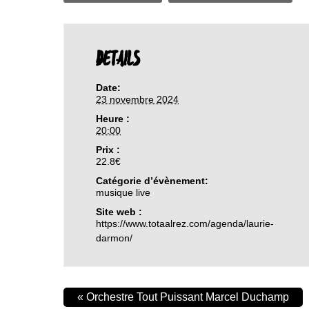
DETAILS
Date:
23 novembre 2024
Heure :
20:00
Prix :
22.8€
Catégorie d’évènement:
musique live
Site web :
https://www.totaalrez.com/agenda/laurie-
darmon/
«
Orchestre Tout Puissant Marcel Duchamp