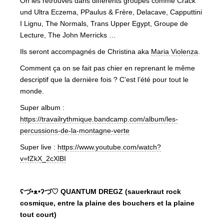
On les retrouves dans différents groupes comme Crack
und Ultra Eczema, PPaulus & Frère, Delacave, Capputtini
I Lignu, The Normals, Trans Upper Egypt, Groupe de
Lecture, The John Merricks …
Ils seront accompagnés de Christina aka
Maria Violenza
.
Comment ça on se fait pas chier en reprenant le même
descriptif que la dernière fois ? C’est l’été pour tout le
monde.
Super album :
https://travailrythmique.bandcamp.com/album/les-
percussions-de-la-montagne-verte
Super live :
https://www.youtube.com/watch?
v=fZkX_2cXlBI
ʕ
づ•ᴥ•ʔ
づ
♡ QUANTUM DREGZ (sauerkraut rock
cosmique, entre la plaine des bouchers et la plaine
tout court)