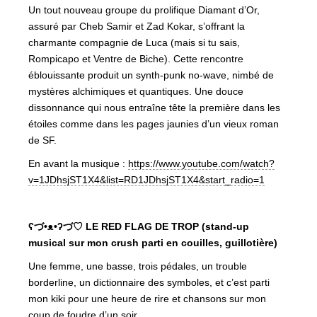
Un tout nouveau groupe du prolifique Diamant d’Or,
assuré par Cheb Samir et Zad Kokar, s’offrant la
charmante compagnie de Luca (mais si tu sais,
Rompicapo et Ventre de Biche). Cette rencontre
éblouissante produit un synth-punk no-wave, nimbé de
mystères alchimiques et quantiques. Une douce
dissonnance qui nous entraîne tête la première dans les
étoiles comme dans les pages jaunies d’un vieux roman
de SF.
En avant la musique :
https://www.youtube.com/watch?
v=1JDhsjST1X4&list=RD1JDhsjST1X4&start_radio=1
ʕ
づ•ᴥ•ʔ
づ
♡ LE RED FLAG DE TROP (stand-up
musical sur mon crush parti en couilles, guillotière)
Une femme, une basse, trois pédales, un trouble
borderline, un dictionnaire des symboles, et c’est parti
mon kiki pour une heure de rire et chansons sur mon
coup de foudre d’un soir.