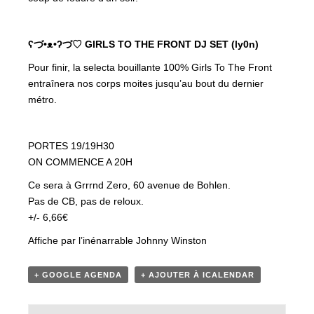
ʕ
づ•ᴥ•ʔ
づ
♡ GIRLS TO THE FRONT DJ SET (ly0n)
Pour finir, la selecta bouillante 100% Girls To The Front
entraînera nos corps moites jusqu’au bout du dernier
métro.
PORTES 19/19H30
ON COMMENCE A 20H
Ce sera à Grrrnd Zero, 60 avenue de Bohlen.
Pas de CB, pas de reloux.
+/- 6,66€
Affiche par l’inénarrable Johnny Winston
+ GOOGLE AGENDA
+ AJOUTER À ICALENDAR