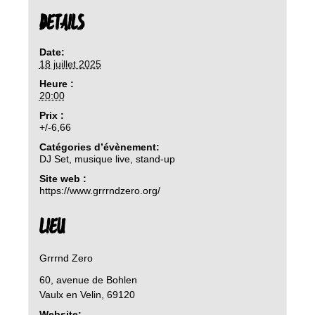
DETAILS
Date:
18 juillet 2025
Heure :
20:00
Prix :
+/-6,66
Catégories d’évènement:
DJ Set
,
musique live
,
stand-up
Site web :
https://www.grrrndzero.org/
LIEU
Grrrnd Zero
60, avenue de Bohlen
Vaulx en Velin
,
69120
Website: