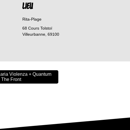
LIEU
Rita-Plage
68 Cours Tolstoï
Villeurbanne
,
69100
Maria Violenza + Quantum
 The Front