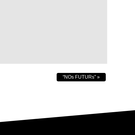
“NOs FUTURs”
»