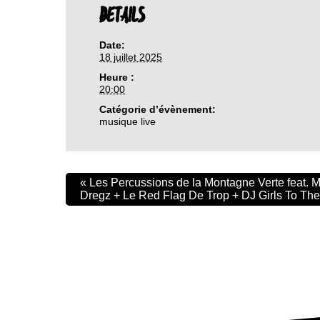
DETAILS
Date:
18 juillet 2025
Heure :
20:00
Catégorie d’évènement:
musique live
«
Les Percussions de la Montagne Verte feat. 
Dregz + Le Red Flag De Trop + DJ Girls To The