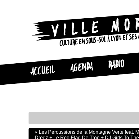
CULTURE EN SOUS-SOL À LYON ET SES
RADIO
AGENDA
ACCUEIL
«
Les Percussions de la Montagne Verte feat. 
Dregz + Le Red Flag De Trop + DJ Girls To The