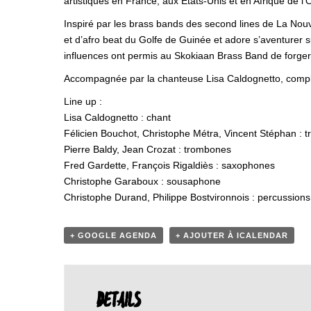
artistiques en France, aux États-Unis et en Afrique de l’
Inspiré par les brass bands des second lines de La Nou
et d’afro beat du Golfe de Guinée et adore s’aventurer s
influences ont permis au Skokiaan Brass Band de forger
Accompagnée par la chanteuse Lisa Caldognetto, compli
Line up :
Lisa Caldognetto : chant
Félicien Bouchot, Christophe Métra, Vincent Stéphan : 
Pierre Baldy, Jean Crozat : trombones
Fred Gardette, François Rigaldiès : saxophones
Christophe Garaboux : sousaphone
Christophe Durand, Philippe Bostvironnois : percussions
+ GOOGLE AGENDA
+ AJOUTER À ICALENDAR
DETAILS