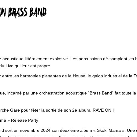
AN BRASS BAND
acoustique littéralement explosive. Les percussions dé-samplent les bo
u Live qui leur est propre.
yager entre les harmonies planantes de la House, le galop industriel de la 
, incarné par une orchestration acoustique “Brass Band” fait toute la 
arché Gare pour fêter la sortie de son 2e album. RAVE ON !
ama » Release Party
Band sort en novembre 2024 son deuxième album « Skoki Mama ». Une d