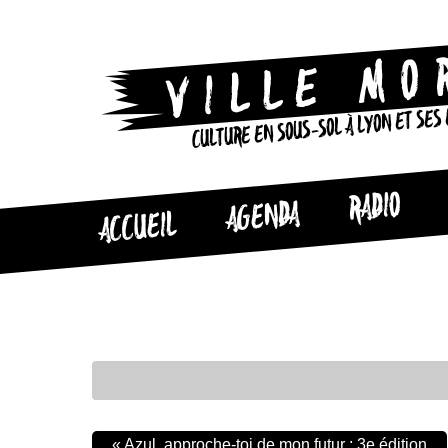
CULTURE EN SOUS-SOL À LYON ET SES
RADIO
AGENDA
ACCUEIL
«
Azul, approche-toi de mon futur : 3e édition