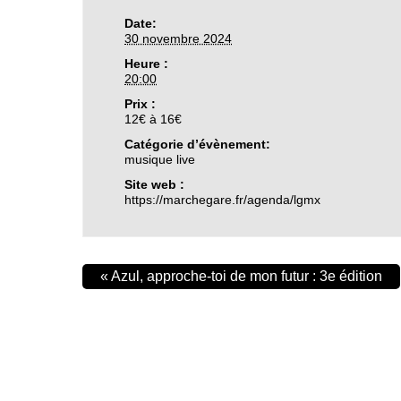
Date:
30 novembre 2024
Heure :
20:00
Prix :
12€ à 16€
Catégorie d’évènement:
musique live
Site web :
https://marchegare.fr/agenda/lgmx
«
Azul, approche-toi de mon futur : 3e édition