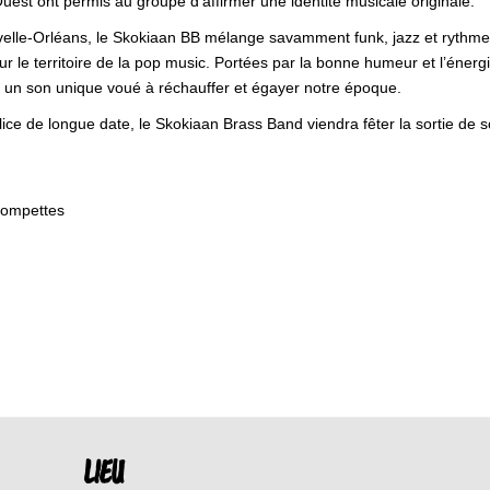
Ouest ont permis au groupe d’affirmer une identité musicale originale.
velle-Orléans, le Skokiaan BB mélange savamment funk, jazz et rythmes 
ur le territoire de la pop music. Portées par la bonne humeur et l’énerg
 un son unique voué à réchauffer et égayer notre époque.
ce de longue date, le Skokiaan Brass Band viendra fêter la sortie de
trompettes
LIEU