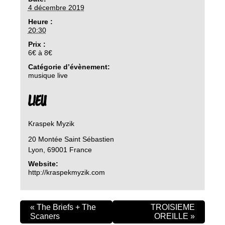
4 décembre 2019
Heure :
20:30
Prix :
6€ à 8€
Catégorie d’évènement:
musique live
LIEU
Kraspek Myzik
20 Montée Saint Sébastien
Lyon
,
69001
France
Website:
http://kraspekmyzik.com
«
The Briefs + The
TROISIEME
Scaners
OREILLE
»