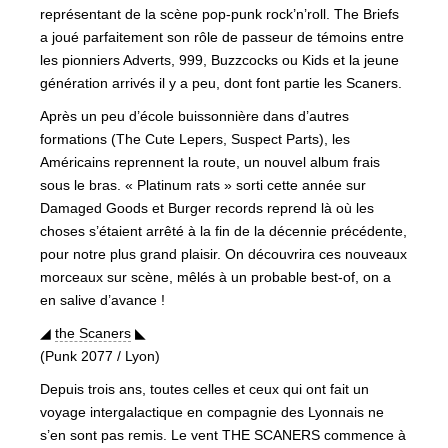
représentant de la scène pop-punk rock’n’roll. The Briefs
a joué parfaitement son rôle de passeur de témoins entre
les pionniers Adverts, 999, Buzzcocks ou Kids et la jeune
génération arrivés il y a peu, dont font partie les Scaners.
Après un peu d’école buissonnière dans d’autres
formations (The Cute Lepers, Suspect Parts), les
Américains reprennent la route, un nouvel album frais
sous le bras. « Platinum rats » sorti cette année sur
Damaged Goods et Burger records reprend là où les
choses s’étaient arrêté à la fin de la décennie précédente,
pour notre plus grand plaisir. On découvrira ces nouveaux
morceaux sur scène, mêlés à un probable best-of, on a
en salive d’avance !
◢
the Scaners
◣
(Punk 2077 / Lyon)
Depuis trois ans, toutes celles et ceux qui ont fait un
voyage intergalactique en compagnie des Lyonnais ne
s’en sont pas remis. Le vent THE SCANERS commence à