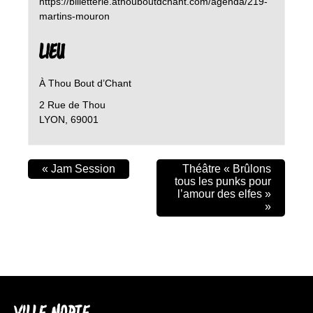
https://billetterie.athouboutdchant.com/agenda/219-
martins-mouron
LIEU
À Thou Bout d’Chant
2 Rue de Thou
LYON
,
69001
«
Jam Session
Théâtre « Brûlons
tous les punks pour
l’amour des elfes »
»