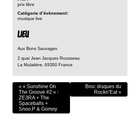
prix libre
Catégorie d’évènement:
musique live
LIEU
Aux Bons Sauvages
2 quai Jean Jacques Rousseau
La Mulatière
,
69350
France
«
« Sunshine On
Broc disques du
The Groove #2 » :
Rockn’Eat
»
ZE3RA + The
Spaceballs +
Snoo.P & Gomoy