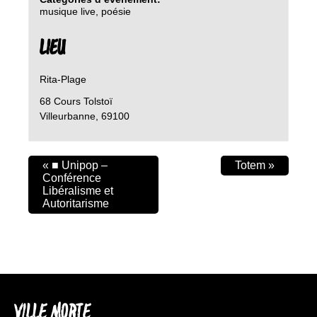
musique live
,
poésie
LIEU
Rita-Plage
68 Cours Tolstoï
Villeurbanne
,
69100
«
■ Unipop –
Totem
»
Conférence
Libéralisme et
Autoritarisme
VILLE MORTE