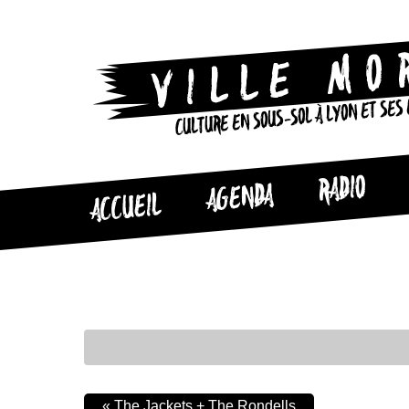
CULTURE EN SOUS-SOL À LYON ET SES
RADIO
AGENDA
ACCUEIL
«
The Jackets + The Rondells