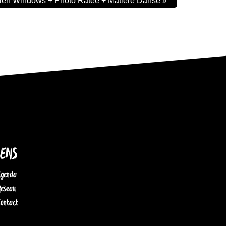
ien Windows + Photo Ratée + Matière Danse
»
IENS
Agenda
Réseau
Contact