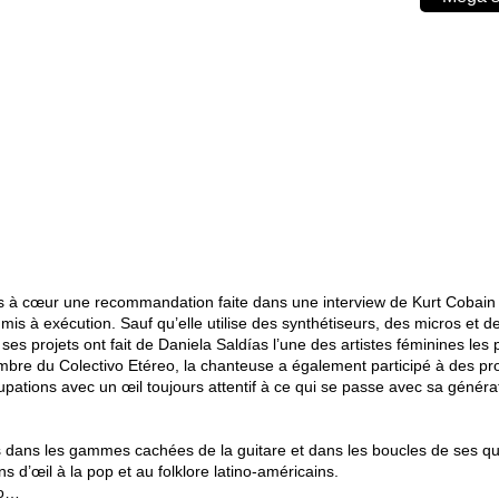
à cœur une recommandation faite dans une interview de Kurt Cobain : « 
 mis à exécution. Sauf qu’elle utilise des synthétiseurs, des micros et 
es projets ont fait de Daniela Saldías l’une des artistes féminines les 
re du Colectivo Etéreo, la chanteuse a également participé à des proje
pations avec un œil toujours attentif à ce qui se passe avec sa généra
ans les gammes cachées de la guitare et dans les boucles de ses questio
 d’œil à la pop et au folklore latino-américains.
mo…