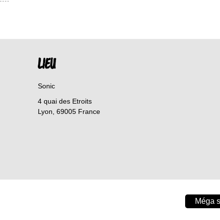
LIEU
Sonic
4 quai des Etroits
Lyon
,
69005
France
Méga s