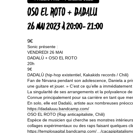
OSO EL ROTO + DADALU
26 MAI 2023 À 20:00
-
21:00
9€
Sonic présente :
VENDREDI 26 MAI
DADALÙ + OSO EL ROTO
20h
9€
DADALÙ (hip-hop existentiel, Kakakids records / Chili)
Fan de Nirvana pendant son adolescence, Daniela a pris 
une guitare et jouer. » C’est ce qu’elle a immédiatement
La singularité de ses arrangements et la polyvalence de s
Connue principalement pour sa carrière en tant que memb
En solo, elle est Dadalú, artiste aux nombreuses préoccu
https://dadaluuu.bandcamp.com/
OSO EL ROTO (Rap anticapitaliste, Chili)
Espèce de musicien qui cherche ses monstres intérieurs d
collages expérimentaux ou des raps faisant quelques clins
https://templosagital.bandcamp.com/…/cacapipitatalis