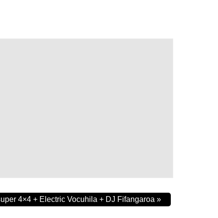
uper 4×4 + Electric Vocuhila + DJ Fifangaroa
»