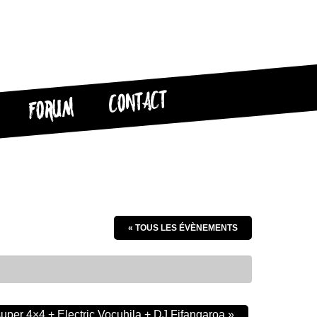
CONTACT
FORUM
« TOUS LES ÉVÈNEMENTS
uper 4×4 + Electric Vocuhila + DJ Fifangaroa
»