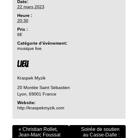
Date:
22 mars 2023
Heure :
20:30
Prix :
6€
Catégorie d’évènement:
musique live
LIEU
Kraspek Myzik
20 Montée Saint Sébastien
Lyon
,
69001
France
Website:
http://kraspekmyzik.com
«
Christian Rollet,
Soirée de soutien
Jean-Marc Foussat
au Casse-Dalle :