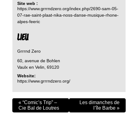
Site web :
https://www.grrrndzero.org/index.php/2690-sam-05-
07-rae-saint-plaat-nika-noss-danse-musique-rhone-
alpes-feeric
LIEU
Grrrnd Zero
60, avenue de Bohlen
Vaulx en Velin
,
69120
Website:
https://www.grrrndzero.org/
«
“Comic’s Trip” –
Les dimanches de
Cie Bal de Loutres
l’île Barbe
»