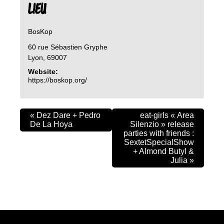
LIEU
BosKop
60 rue Sébastien Gryphe
Lyon
,
69007
Website:
https://boskop.org/
«
Dez Dare + Pedro
eat-girls « Area
De La Hoya
Silenzio » release
parties with friends :
SextetSpecialShow
+ Almond Butyl &
Julia
»