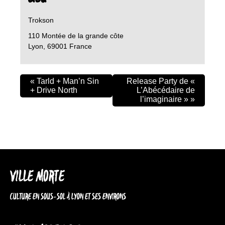
Trokson
110 Montée de la grande côte
Lyon
,
69001
France
«
Tarld + Man’n Sin
Release Party de «
+ Drive North
L’Abécédaire de
l’imaginaire »
»
VILLE MORTE
CULTURE EN SOUS-SOL À LYON ET SES ENVIRONS