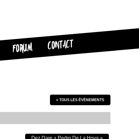
CONTACT
FORUM
« TOUS LES ÉVÈNEMENTS
Dez Dare + Pedro De La Hoya
»