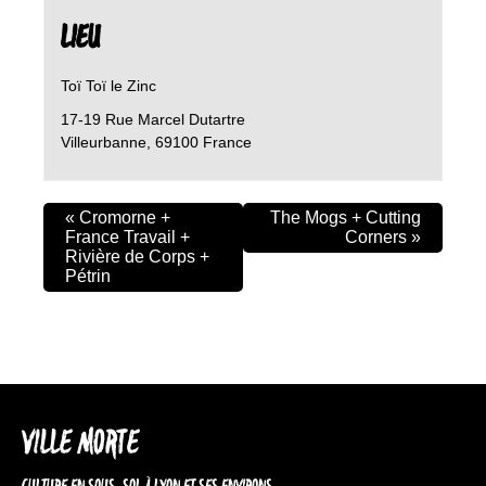
LIEU
Toï Toï le Zinc
17-19 Rue Marcel Dutartre
Villeurbanne
,
69100
France
«
Cromorne +
The Mogs + Cutting
France Travail +
Corners
»
Rivière de Corps +
Pétrin
VILLE MORTE