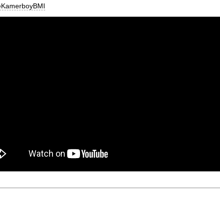
geKamerboyBMI