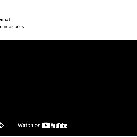
ienne
!
com/releases