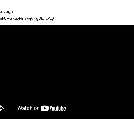
go-vega
UCmk8FGxuxRn7wjVKg3ETcAQ