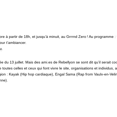
e à partir de 18h, et jusqu’à minuit, au Grrrnd Zero
! Au programme : 
pour t’ambiancer.
tu
.
rée du 13 juillet. Mais des ami.es de Rebellyon se sont dit qu’il serait
 toutes celles et ceux qui font vivre le site, organisations et individus
égion : Kayak (Hip hop cardiaque), Engal Sama (Rap from Vaulx-en-Veli
nne).