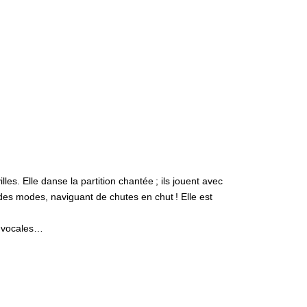
illes. Elle danse la partition chantée
; ils jouent avec
, des modes, naviguant de chutes en chut
! Elle est
s vocales…