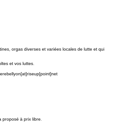
ines, orgas diverses et variées locales de lutte et qui
tes et vos luttes.
erebellyon[at]riseup[point]net
proposé à prix libre.