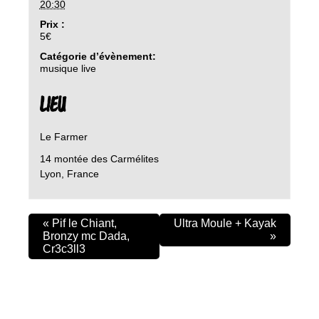
20:30
Prix :
5€
Catégorie d’évènement:
musique live
LIEU
Le Farmer
14 montée des Carmélites
Lyon
,
France
«
Pif le Chiant,
Ultra Moule + Kayak
Bronzy mc Dada,
»
Cr3c3ll3