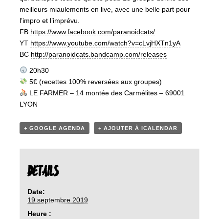
meilleurs miaulements en live, avec une belle part pour
l’impro et l’imprévu.
FB
https://www.facebook.com/paranoidcats/
YT
https://www.youtube.com/watch?v=cLvjHXTn1yA
BC
http://paranoidcats.bandcamp.com/releases
20h30
5€ (recettes 100% reversées aux groupes)
‍ LE FARMER – 14 montée des Carmélites – 69001
LYON
+ GOOGLE AGENDA
+ AJOUTER À ICALENDAR
DETAILS
Date:
19 septembre 2019
Heure :