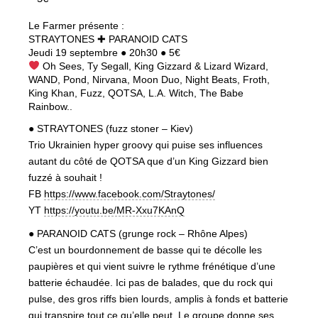
Le Farmer présente :
STRAYTONES ✚ PARANOID CATS
Jeudi 19 septembre ● 20h30 ● 5€
Oh Sees, Ty Segall, King Gizzard & Lizard Wizard,
WAND, Pond, Nirvana, Moon Duo, Night Beats, Froth,
King Khan, Fuzz, QOTSA, L.A. Witch, The Babe
Rainbow..
● STRAYTONES (fuzz stoner – Kiev)
Trio Ukrainien hyper groovy qui puise ses influences
autant du côté de QOTSA que d’un King Gizzard bien
fuzzé à souhait !
FB
https://www.facebook.com/Straytones/
YT
https://youtu.be/MR-Xxu7KAnQ
● PARANOID CATS (grunge rock – Rhône Alpes)
C’est un bourdonnement de basse qui te décolle les
paupières et qui vient suivre le rythme frénétique d’une
batterie échaudée. Ici pas de balades, que du rock qui
pulse, des gros riffs bien lourds, amplis à fonds et batterie
qui transpire tout ce qu’elle peut. Le groupe donne ses