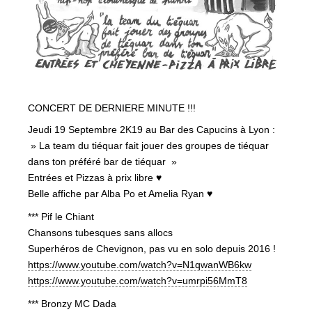
CONCERT DE DERNIERE MINUTE !!!
Jeudi 19 Septembre 2K19 au Bar des Capucins à Lyon :
» La team du tiéquar fait jouer des groupes de tiéquar
dans ton préféré bar de tiéquar »
Entrées et Pizzas à prix libre ♥
Belle affiche par Alba Po et Amelia Ryan ♥
*** Pif le Chiant
Chansons tubesques sans allocs
Superhéros de Chevignon, pas vu en solo depuis 2016 !
https://www.youtube.com/watch?v=N1qwanWB6kw
https://www.youtube.com/watch?v=umrpi56MmT8
*** Bronzy MC Dada