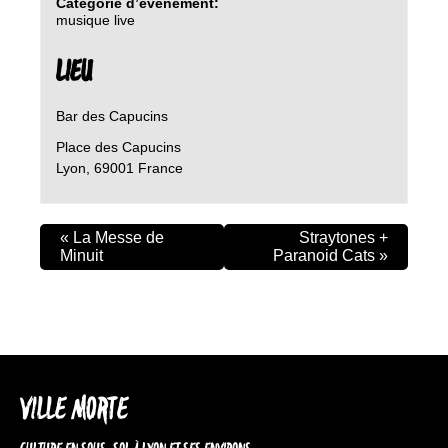
Catégorie d’évènement:
musique live
LIEU
Bar des Capucins
Place des Capucins
Lyon
,
69001
France
«
La Messe de
Straytones +
Minuit
Paranoid Cats
»
VILLE MORTE