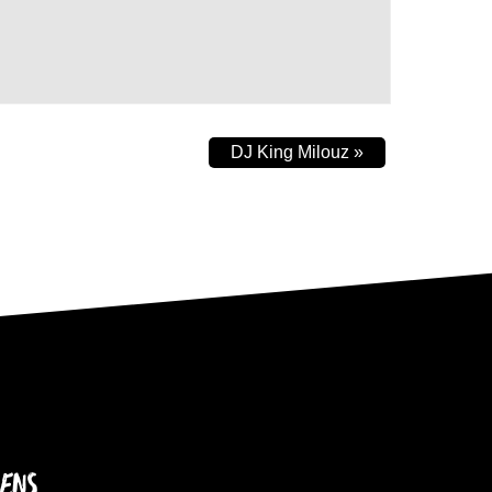
DJ King Milouz
»
IENS