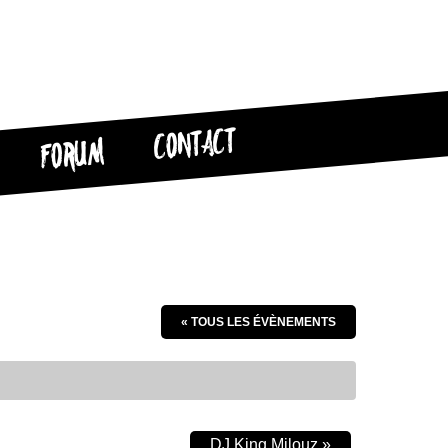
CONTACT
FORUM
« TOUS LES ÉVÈNEMENTS
DJ King Milouz
»