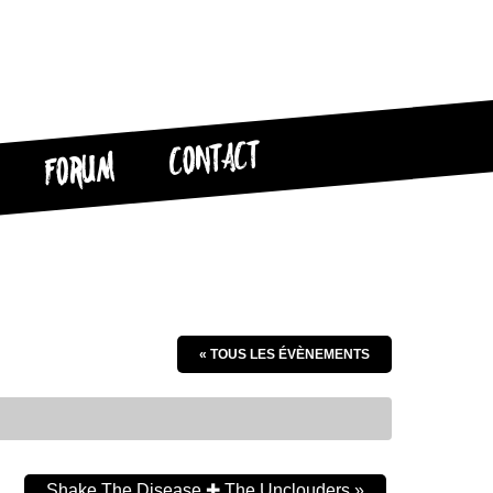
CONTACT
FORUM
« TOUS LES ÉVÈNEMENTS
Shake The Disease ✚ The Unclouders
»