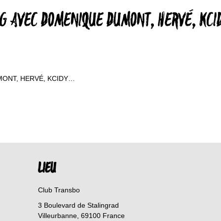
G AVEC DOMENIQUE DUMONT, HERVÉ, KCI
UMONT, HERVÉ, KCIDY…
LIEU
Club Transbo
3 Boulevard de Stalingrad
Villeurbanne
,
69100
France