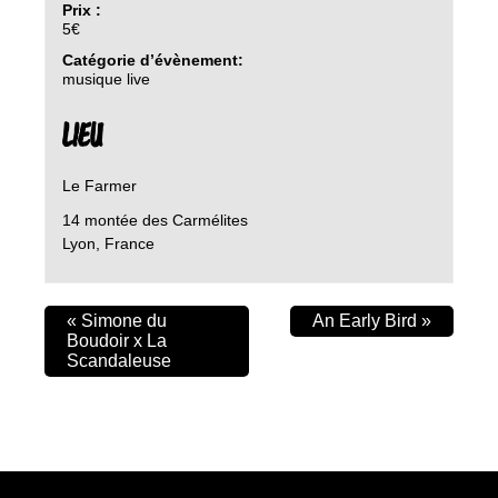
Prix :
5€
Catégorie d’évènement:
musique live
LIEU
Le Farmer
14 montée des Carmélites
Lyon
,
France
«
Simone du
An Early Bird
»
Boudoir x La
Scandaleuse