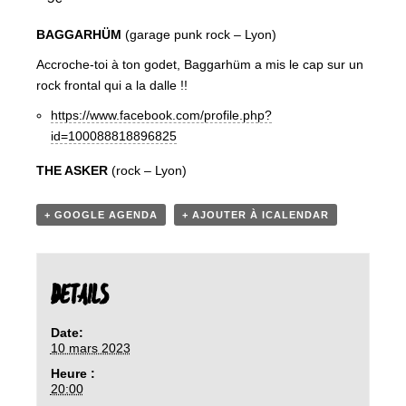
BAGGARHÜM
(garage punk rock – Lyon)
Accroche-toi à ton godet, Baggarhüm a mis le cap sur un
rock frontal qui a la dalle !!
https://www.facebook.com/profile.php?
id=100088818896825
THE ASKER
(rock – Lyon)
+ GOOGLE AGENDA
+ AJOUTER À ICALENDAR
DETAILS
Date:
10 mars 2023
Heure :
20:00