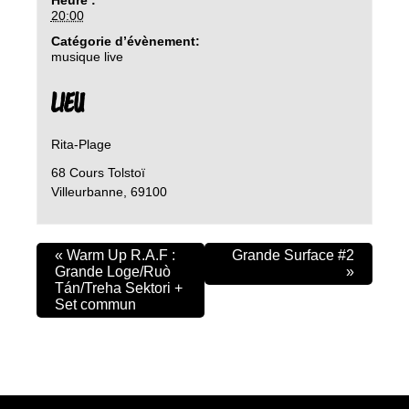
20:00
Catégorie d’évènement:
musique live
LIEU
Rita-Plage
68 Cours Tolstoï
Villeurbanne
,
69100
«
Warm Up R.A.F :
Grande Surface #2
Grande Loge/Ruò
»
Tán/Treha Sektori +
Set commun