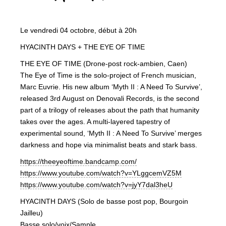
Le vendredi 04 octobre, début à 20h
HYACINTH DAYS + THE EYE OF TIME
THE EYE OF TIME (Drone-post rock-ambien, Caen)
The Eye of Time is the solo-project of French musician,
Marc Euvrie. His new album ‘Myth II : A Need To Survive’,
released 3rd August on Denovali Records, is the second
part of a trilogy of releases about the path that humanity
takes over the ages. A multi-layered tapestry of
experimental sound, ‘Myth II : A Need To Survive’ merges
darkness and hope via minimalist beats and stark bass.
https://theeyeoftime.bandcamp.com/
https://www.youtube.com/watch?v=YLggcemVZ5M
https://www.youtube.com/watch?v=jyY7dal3heU
HYACINTH DAYS (Solo de basse post pop, Bourgoin
Jailleu)
Basse solo/voix/Sample