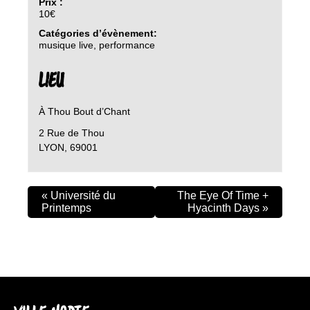
Prix :
10€
Catégories d’évènement:
musique live
,
performance
LIEU
À Thou Bout d’Chant
2 Rue de Thou
LYON
,
69001
«
Université du
The Eye Of Time +
Printemps
Hyacinth Days
»