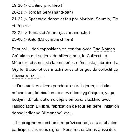
19-20 ▷ Cantine prix libre !
20-21 ▷ Jordan Sery (hang-pan)
21-22 ▷ Spectacle danse et feu par Myriam, Soumia, Flo
et Priscilla
22-23 ▷ Tomas et Arturo (jazz manouche)
23-00 ▷ Antu (DJ cumbia chilien)
Et aussi… des expositions en continu avec
Otto Nomes
Créations
et leur jeux de billes géant, le
Collectif La
Méandre
et son installation poético-féministe,
Librairie La
Gryffe
, Barzoi et ses machineries étranges du collectif
La
Classe VERTE
….
… Des ateliers divers pendant les trois jours, initiation
mécanique, fabrication de serviettes hygiéniques, yoga,
bodymind, fabrication d’objets en bois, slackline avec
l’association Ekilibre, fabrication de four en terre, initiation
danse indienne (dimanche) etc…
…Le programme est encore prévisionnel, si tu souhaites
participer, fais nous signe ! Nous recherchons aussi des