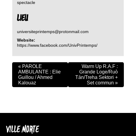
spectacle
LIEU
universiteprintemps@protonmail.com
Website:
https://www.facebook.com/UnivPrintemps/
«
PAROLE
Warm Up R.A.F :
AMBULANTE : Elie
Grande Loge/Ruò
Guillou / Ahmed
Tán/Treha Sektori +
Kalouaz
Set commun
»
VILLE MORTE