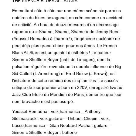
THE FRENCH BLUES ALL STARS
En mettant côte à côte sur une même scène six parrains
notoires du blues hexagonal, on crée comme un accident
de criticité. Au bout de douze mesures d’un décrassage
rugueux du « Shame, Shame, Shame » de Jimmy Reed
(Youssef Remadna à l’harmo !), l’ingénierie nucléaire ne
peut déjà plus grand-chose pour nos âmes. Le French
Blues All Stars est un quintet d’esthètes ! Le batteur
Simon « Shuffle » Boyer (natif de Limoges), dont la
pulsation régulière revendique la double influence de Big
Sid Catlett (L.Armstrong) et Fred Below (J.Brown), est
l’initiateur de cette réunion des cinq familles. Le succès
critique de leur premier album en 220V, enregist
ré live au
Jazz Club Etoile du Méridien de Paris, démontre que leur
nom bravache n’est pas usurpé.
Youssef Remadna : voix,harmonica – Anthony
Stelmaszack : voix,guitare – Thibault Chopin : voix,
basse,harmonica – Stan Noubard-Pacha : guitare –
Simon « Shuffle » Boyer : batterie