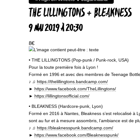
THE LILLINGTONS + BLEAKNESS
9 MAI 2019 À 20:30
8€
• THE LILLINGTONS (Pop-punk / Punk-rock, USA)
Pour la toute première fois à Lyon !
Formé en 1996 et avec des membres de Teenage Bottle R
♪ ♫
https://thelillingtons.bandcamp.com/
►
https://www.facebook.com/TheLillingtons/
►
https://lillingtonsofficial.com/
• BLEAKNESS (Hardcore-punk, Lyon)
Formé en 2016 à Nantes, Bleakness s’est relocalisé à L
sont au fur et à mesure assombris, l’ambiance est de pl
♪ ♫
https://bleaknesspunk.bandcamp.com/
►
https://www.facebook.com/Bleaknesspunk/