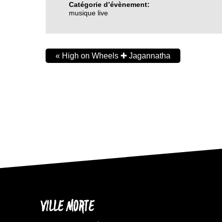
Catégorie d’évènement:
musique live
«
High on Wheels ✚ Jagannatha
VILLE MORTE