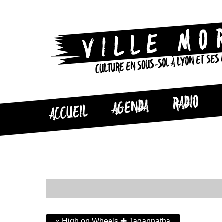
CULTURE EN SOUS-SOL À LYON ET SES
RADIO
AGENDA
ACCUEIL
«
High on Wheels ✚ Jagannatha