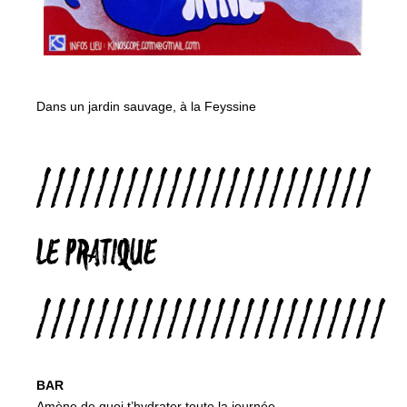
Dans un jardin sauvage, à la Feyssine
///////////////////////
LE PRATIQUE
////////////////////////
BAR
Amène de quoi t’hydrater toute la journée.