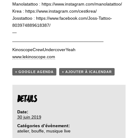
Manolatattoo : https://www.instagram.com/manolatattoo/
Krea : https://www.instagram.com/cestkrea/
Josstattoo : https://www.facebook.com/Joss-Tattoo-
803974889618387/
—
_____________________________________
KinoscopeCrewUndercoverYeah
www.lekinoscope.com
+ GOOGLE AGENDA
+ AJOUTER À ICALENDAR
DETAILS
Date:
30 juin 2019
Catégories d’évènement:
atelier
,
bouffe
,
musique live