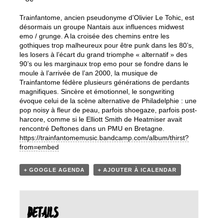
Trainfantome, ancien pseudonyme d’Olivier Le Tohic, est
désormais un groupe Nantais aux influences midwest
emo / grunge. A la croisée des chemins entre les
gothiques trop malheureux pour être punk dans les 80’s,
les losers à l’écart du grand triomphe « alternatif » des
90’s ou les marginaux trop emo pour se fondre dans le
moule à l’arrivée de l’an 2000, la musique de
Trainfantome fédère plusieurs générations de perdants
magnifiques. Sincère et émotionnel, le songwriting
évoque celui de la scène alternative de Philadelphie : une
pop noisy à fleur de peau, parfois shoegaze, parfois post-
harcore, comme si le Elliott Smith de Heatmiser avait
rencontré Deftones dans un PMU en Bretagne.
https://trainfantomemusic.bandcamp.com/album/thirst?
from=embed
+ GOOGLE AGENDA
+ AJOUTER À ICALENDAR
DETAILS