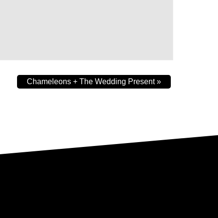
Chameleons + The Wedding Present
»