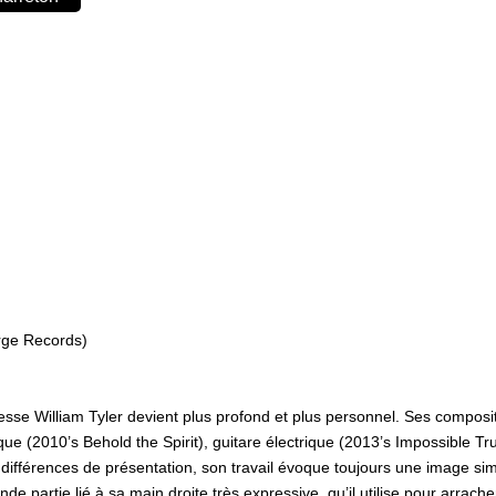
erge Records)
esse William Tyler devient plus profond et plus personnel. Ses composit
ique (2010’s Behold the Spirit), guitare électrique (2013’s Impossible T
différences de présentation, son travail évoque toujours une image simil
de partie lié à sa main droite très expressive, qu’il utilise pour arra