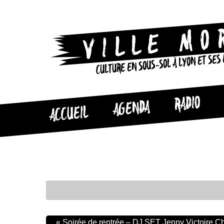
CULTURE EN SOUS-SOL À LYON ET SES
RADIO
AGENDA
ACCUEIL
«
Soirée de rentrée – DJ SET Jenny Victoire C