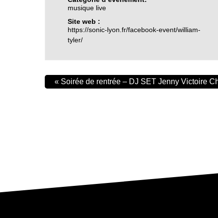
musique live
Site web :
https://sonic-lyon.fr/facebook-event/william-
tyler/
«
Soirée de rentrée – DJ SET Jenny Victoire C