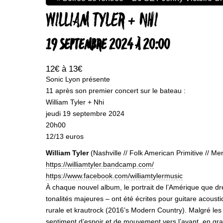
WILLIAM TYLER + NHI
19 SEPTEMBRE 2024 À 20:00
12€ à 13€
Sonic Lyon présente
11 après son premier concert sur le bateau :
William Tyler + Nhi
jeudi 19 septembre 2024
20h00
12/13 euros
William Tyler
(Nashville // Folk American Primitive // M
https://williamtyler.bandcamp.com/
https://www.facebook.com/williamtylermusic
À chaque nouvel album, le portrait de l’Amérique que dr
tonalités majeures – ont été écrites pour guitare acoust
rurale et krautrock (2016’s Modern Country). Malgré les 
sentiment d’espoir et de mouvement vers l’avant, en gran