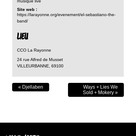
musique live
Site web :
https://larayonne.org/evenement/el-sebastiano-the-
band/
LIEU
CCO La Rayonne
24 rue Alfred de Musset
VILLEURBANNE
,
69100
«
Djellaben
Ways + Lies We
Sold + Mokery
»