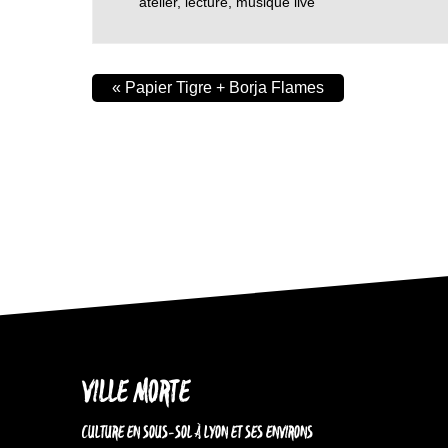
atelier
,
lecture
,
musique live
«
Papier Tigre + Borja Flames
VILLE MORTE
CULTURE EN SOUS-SOL À LYON ET SES ENVIRONS