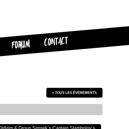
CONTACT
FORUM
« TOUS LES ÉVÈNEMENTS
ildirim & Group Şimşek + Captain Stambolov
»