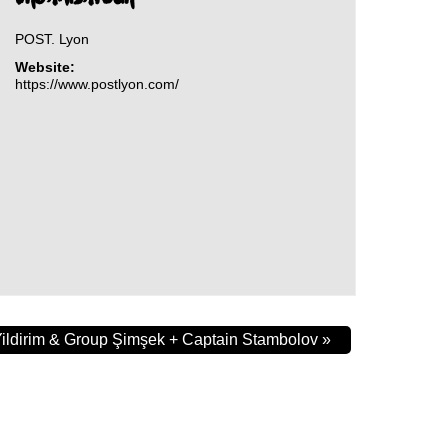
POST. Lyon
Website:
https://www.postlyon.com/
ildirim & Group Şimşek + Captain Stambolov
»